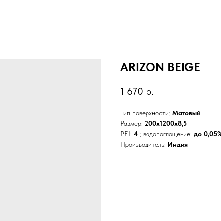
ARIZON BEIGE
1 670
р.
Тип поверхности:
Матовый
Размер:
200x1200x8,5
PEI:
4
; водопоглощение:
до 0,05
Производитель:
Индия