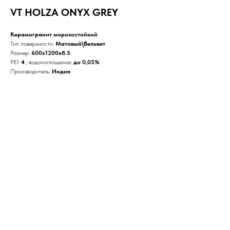
VT HOLZA ONYX GREY
Керамогранит морозостойкий
Тип поверхности:
Матовый\Вельвет
Размер:
600x1200x8.5
PEI:
4
; водопоглощение:
до 0,05%
Производитель:
Индия