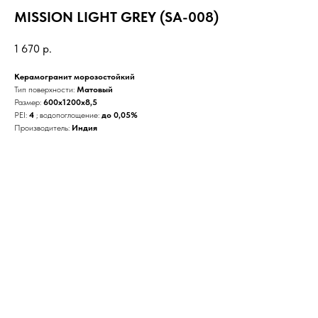
MISSION LIGHT GREY (SA-008)
1 670
р.
Керамогранит морозостойкий
Тип поверхности:
Матовый
Размер:
600x1200x8,5
PEI:
4
; водопоглощение:
до 0,05%
Производитель:
Индия