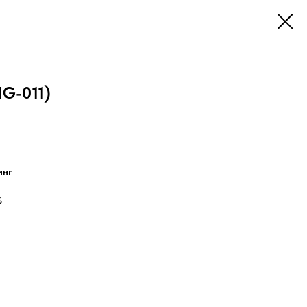
G-011)
инг
%