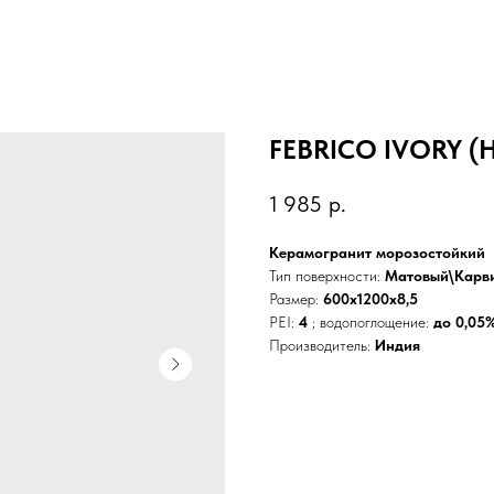
FEBRICO IVORY (H
1 985
р.
Керамогранит морозостойкий
Тип поверхности:
Матовый\Карв
Размер:
600x1200x8,5
PEI:
4
; водопоглощение:
до 0,05
Производитель:
Индия