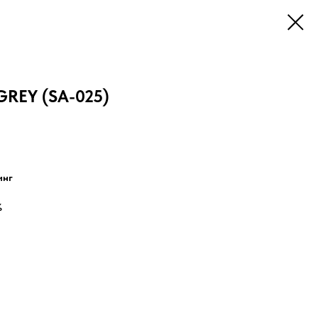
GREY (SA-025)
инг
%