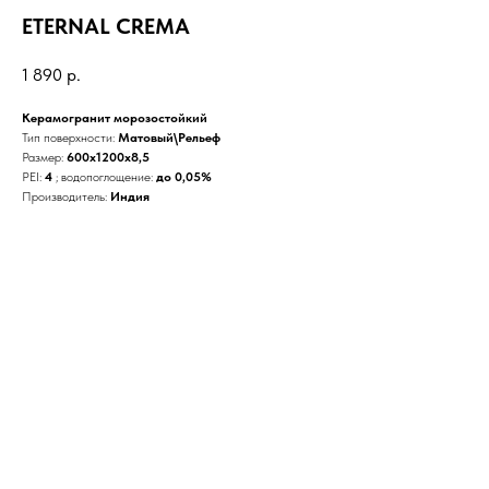
ETERNAL CREMA
1 890
р.
Керамогранит морозостойкий
Тип поверхности:
Матовый\Рельеф
Размер:
600x1200x8,5
PEI:
4
; водопоглощение:
до 0,05%
Производитель:
Индия