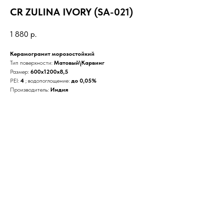
CR ZULINA IVORY (SA-021)
1 880
р.
Керамогранит морозостойкий
Тип поверхности:
Матовый\Карвинг
Размер:
600x1200x8,5
PEI:
4
; водопоглощение:
до 0,05%
Производитель:
Индия