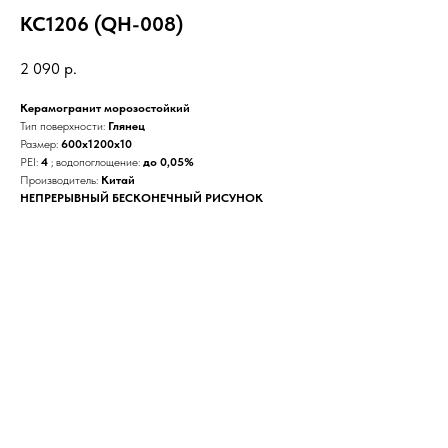
KC1206 (QH-008)
2 090
р.
Керамогранит морозостойкий
Тип поверхности:
Глянец
Размер:
600x1200x10
PEI:
4
; водопоглощение:
до 0,05%
Производитель:
Китай
НЕПРЕРЫВНЫЙ БЕСКОНЕЧНЫЙ РИСУНОК