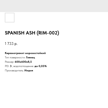
SPANISH ASH (RIM-002)
1 733
р.
Керамогранит морозостойкий
Тип поверхности:
Глянец
Размер:
600x600x8,5
PEI:
3
; водопоглощение:
до 0,05%
Производитель:
Индия